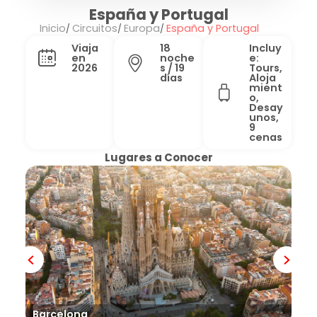
España y Portugal
Inicio
Circuitos
Europa
España y Portugal
Viaja
18
Incluy
en
noche
e:
2026
s / 19
Tours,
días
Aloja
mient
o,
Desay
unos,
9
cenas
Lugares a Conocer
Barcelona
Co