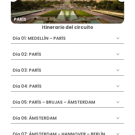
PARÍS
BR
Itinerario del circuito
Día 01: MEDELLÍN – PARÍS
Día 02: PARÍS
Día 03: PARÍS
Día 04: PARÍS
Día 05: PARÍS – BRUJAS – ÁMSTERDAM
Día 06: ÁMSTERDAM
Día 07: ÁMSTERDAM – HANNOVER – BERLÍN