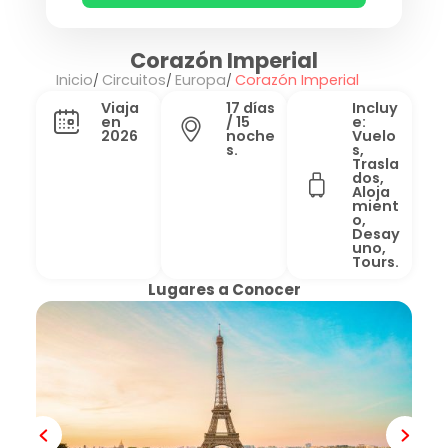
Corazón Imperial
Inicio
Circuitos
Europa
Corazón Imperial
Viaja
17 días
Incluy
en
/ 15
e:
2026
noche
Vuelo
s.
s,
Trasla
dos,
Aloja
mient
o,
Desay
uno,
Tours.
Lugares a Conocer