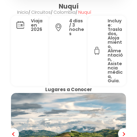
Nuquí
Inicio
Circuitos
Colombia
Nuquí
Viaja
4 días
Incluy
en
/ 3
e:
2026
noche
Trasla
s
dos,
Aloja
mient
o,
Alime
ntació
n,
Asiste
ncia
médic
a,
Guía.
Lugares a Conocer