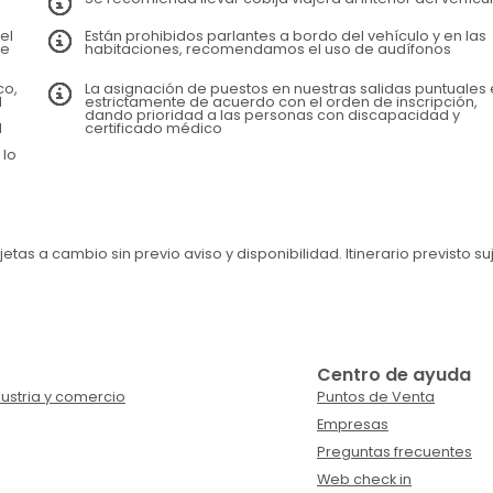
el
Están prohibidos parlantes a bordo del vehículo y en las
se
habitaciones, recomendamos el uso de audífonos
co,
La asignación de puestos en nuestras salidas puntuales 
l
estrictamente de acuerdo con el orden de inscripción,
dando prioridad a las personas con discapacidad y
l
certificado médico
 lo
etas a cambio sin previo aviso y disponibilidad. Itinerario previsto su
Centro de ayuda
ustria y comercio
Puntos de Venta
Empresas
Preguntas frecuentes
Web check in