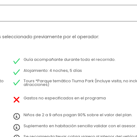
 es seleccionado previamente por el operador:
Guía acompañante durante todo el recorrido.
Alojamiento: 4 noches, 5 días
to
Tours *Parque temático Tiuma Park (Incluye visita, no inc
atracciones)
Gastos no especificados en el programa
Niños de 2 a 9 años pagan 90% sobre el valor del plan.
Suplemento en habitación sencilla validar con el asesor.
Se recomienda llevar cobija viajera al interior del vehícu