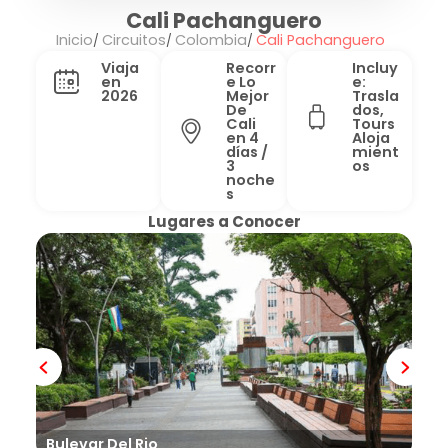
Cali Pachanguero
Inicio
Circuitos
Colombia
Cali Pachanguero
Viaja
Recorr
Incluy
en
e Lo
e:
2026
Mejor
Trasla
De
dos,
Cali
Tours
en 4
Aloja
días /
mient
3
os
noche
s
Lugares a Conocer
Bulevar Del Rio
Cat