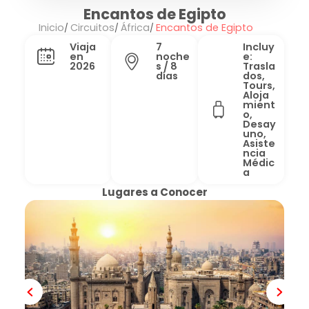
Encantos de Egipto
Inicio
Circuitos
África
Encantos de Egipto
Viaja
7
Incluy
en
noche
e:
2026
s / 8
Trasla
días
dos,
Tours,
Aloja
mient
o,
Desay
uno,
Asiste
ncia
Médic
a
Lugares a Conocer