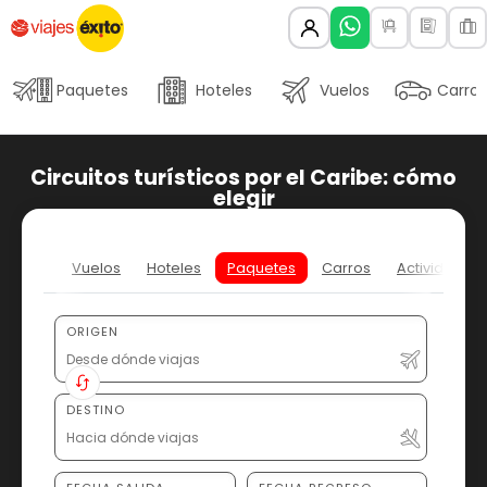
Paquetes
Hoteles
Vuelos
Carros
Circuitos turísticos por el Caribe: cómo
elegir
Vuelos
Hoteles
Paquetes
Carros
Actividades
ORIGEN
DESTINO