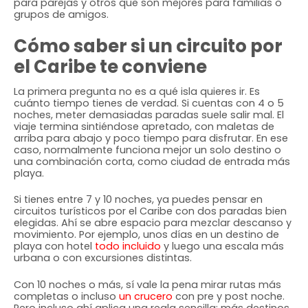
para parejas y otros que son mejores para familias o
grupos de amigos.
Cómo saber si un circuito por
el Caribe te conviene
La primera pregunta no es a qué isla quieres ir. Es
cuánto tiempo tienes de verdad. Si cuentas con 4 o 5
noches, meter demasiadas paradas suele salir mal. El
viaje termina sintiéndose apretado, con maletas de
arriba para abajo y poco tiempo para disfrutar. En ese
caso, normalmente funciona mejor un solo destino o
una combinación corta, como ciudad de entrada más
playa.
Si tienes entre 7 y 10 noches, ya puedes pensar en
circuitos turísticos por el Caribe con dos paradas bien
elegidas. Ahí se abre espacio para mezclar descanso y
movimiento. Por ejemplo, unos días en un destino de
playa con hotel
todo incluido
y luego una escala más
urbana o con excursiones distintas.
Con 10 noches o más, sí vale la pena mirar rutas más
completas o incluso
un crucero
con pre y post noche.
Pero incluso ahí aplica una regla sencilla: más destinos