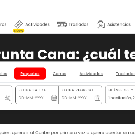
ros
Actividades
Traslados
Asistencias
Nuevo
unta Cana: ¿cuál t
eles
Paquetes
Carros
Actividades
Traslado
FECHA SALIDA
FECHA REGRESO
HUÉSPEDES Y
1 habitación,
en quiere ir al Caribe por primera vez o quiere acertar sin 