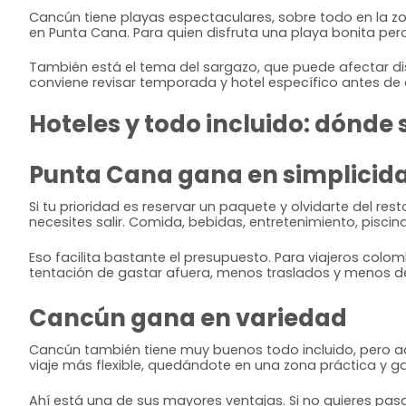
Cancún tiene playas espectaculares, sobre todo en la zo
en Punta Cana. Para quien disfruta una playa bonita pero
También está el tema del sargazo, que puede afectar dist
conviene revisar temporada y hotel específico antes de 
Hoteles y todo incluido: dónde
Punta Cana gana en simplicid
Si tu prioridad es reservar un paquete y olvidarte del re
necesites salir. Comida, bebidas, entretenimiento, piscin
Eso facilita bastante el presupuesto. Para viajeros col
tentación de gastar afuera, menos traslados y menos dec
Cancún gana en variedad
Cancún también tiene muy buenos todo incluido, pero ad
viaje más flexible, quedándote en una zona práctica y g
Ahí está una de sus mayores ventajas. Si no quieres pa