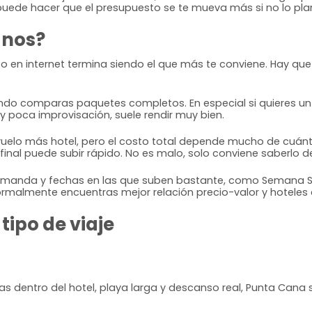
puede hacer que el presupuesto se te mueva más si no lo pla
anos?
 en internet termina siendo el que más te conviene. Hay que 
 comparas paquetes completos. En especial si quieres un re
 y poca improvisación, suele rendir muy bien.
elo más hotel, pero el costo total depende mucho de cuánto 
a final puede subir rápido. No es malo, solo conviene saberlo 
manda y fechas en las que suben bastante, como Semana San
ormalmente encuentras mejor relación precio-valor y hotele
ipo de viaje
 dentro del hotel, playa larga y descanso real, Punta Cana sue