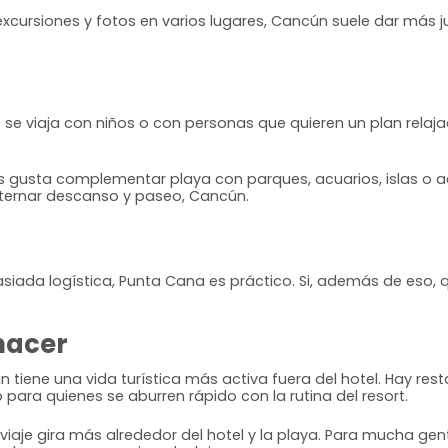
excursiones y fotos en varios lugares, Cancún suele dar más j
 viaja con niños o con personas que quieren un plan relaj
s gusta complementar playa con parques, acuarios, islas o ac
alternar descanso y paseo, Cancún.
masiada logística, Punta Cana es práctico. Si, además de eso, q
hacer
iene una vida turística más activa fuera del hotel. Hay restau
para quienes se aburren rápido con la rutina del resort.
l viaje gira más alrededor del hotel y la playa. Para mucha g