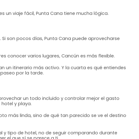
 un viaje fácil, Punta Cana tiene mucha lógica.
es. Si son pocos días, Punta Cana puede aprovecharse
eres conocer varios lugares, Cancún es más flexible.
n un itinerario más activo. Y la cuarta es qué entiendes
 paseo por la tarde.
provechar un todo incluido y controlar mejor el gasto
 hotel y playa.
oto más linda, sino de qué tan parecido se ve el destino
al y tipo de hotel, no de seguir comparando durante
r el que sí se parece a ti.