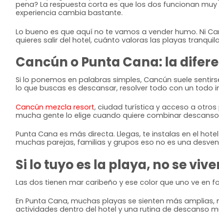
pena? La respuesta corta es que los dos funcionan muy bie
experiencia cambia bastante.
Lo bueno es que aquí no te vamos a vender humo. Ni Ca
quieres salir del hotel, cuánto valoras las playas tranq
Cancún o Punta Cana: la difere
Si lo ponemos en palabras simples, Cancún suele sentir
lo que buscas es descansar, resolver todo con un todo in
Cancún mezcla resort
, ciudad turística y acceso a otro
mucha gente lo elige cuando quiere combinar descanso
Punta Cana es más directa. Llegas, te instalas en el hotel
muchas parejas, familias y grupos eso no es una desven
Si lo tuyo es la playa, no se vive
Las dos tienen mar caribeño y ese color que uno ve en foto
En Punta Cana, muchas playas se sienten más amplias, má
actividades dentro del hotel y una rutina de descanso muy