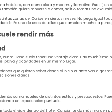
na hotelera, con arena clara y mar muy llamativo. Eso sí, en
 también quiere moverse a comer, salir o tomar una excursión
intas zonas del Caribe en ciertos meses. No pega igual todo 
decidir. Es uno de esos detalles que cambian mucho la percep
 suele rendir más
ad
sto, Punta Cana suele tener una ventaja clara. Hay muchísima o
as, playa y actividades en un mismo lugar.
ombianos que quieren saber desde el inicio cuánto van a gast
isiones diarias.
emás suma hoteles de distintos estilos y presupuestos. Pued
astando en experiencias puntuales.
sar todo el viaje dentro del hotel, Cancún te da más margen