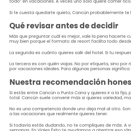
todo” en vacaciones. A veces uno solo quiere comer rico, 
Si te cuesta quedarte quieto, Cancún probablemente te h
Qué revisar antes de decidir
Más que preguntar cuál es mejor, vale la pena hacerte c
muy bien porque el formato de resort facilita todo desde 
La segunda es cuánto quieres salir del hotel. Si tu respu
La tercera es con quién viajas. No por etiqueta, sino por
por vacaciones ideales. Para algunas personas significa 
Nuestra recomendación hone
Si estás entre Cancún o Punta Cana y quieres ir a la fij
total. Cancún suele convenir más si quieres variedad, mov
No es una competencia donde uno deja mal al otro. Son do
a las vacaciones que realmente quieres tener.
Si todavía estás dudando, no te compliques de más. A ve
semanas. En Viajes Éxito te ayudamos a aterrizar eso rápid