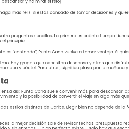
descansar y no mirar el reloj.
aga más feliz. Si estás cansado de tomar decisiones y quieres
uatro preguntas sencillas. La primera es cuánto tiempo tien
el principio.
esta es “casi nada”, Punta Cana vuelve a tomar ventaja. Si qui
 ritmo. Hay grupos que necesitan descanso y otros que disfruta
hamaca y cóctel. Para otras, significa playa por la mañana y
sta
a, piensa así: Punta Cana suele convenir más para descansar, a
imiento y la posibilidad de convertir el viaje en algo más que
s estilos distintos de Caribe. Elegir bien no depende de la f
ces la mejor decisión sale de revisar fechas, presupuesto re
o y sin enredos. El plan perfecto existe – solo hay que escoge