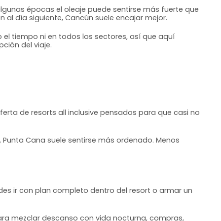
 algunas épocas el oleaje puede sentirse más fuerte que
 al día siguiente, Cancún suele encajar mejor.
el tiempo ni en todos los sectores, así que aquí
ción del viaje.
ferta de resorts all inclusive pensados para que casi no
ar, Punta Cana suele sentirse más ordenado. Menos
es ir con plan completo dentro del resort o armar un
 para mezclar descanso con vida nocturna, compras,