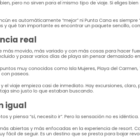
n, pero no sirven para el mismo tipo de viaje. Si eliges bien
ncún es automáticamente “mejor” ni Punta Cana es siempre “
uilas y qué tan importante es encontrar un paquete sencillo, 
ncia real
se más movido, más variado y con más cosas para hacer fuer
cluido y pasar varios días de playa sin pensar demasiado en 
s puntos muy conocidos como Isla Mujeres, Playa del Carmen,
 con paseos.
 y el viaje empieza casi de inmediato. Hay excursiones, claro,
taja sino justo lo que estaban buscando.
n igual
s y piensa “sí, necesito ir”. Pero la sensación no es idéntica.
s abiertas y más enfocadas en la experiencia de resort. Cam
 fácil de seguir. Es un destino que se presta para bajar revo