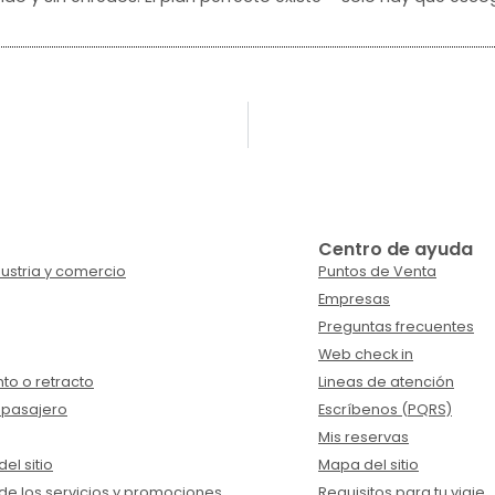
Centro de ayuda
ustria y comercio
Puntos de Venta
Empresas
Preguntas frecuentes
Web check in
to o retracto
Lineas de atención
 pasajero
Escríbenos (PQRS)
Mis reservas
el sitio
Mapa del sitio
de los servicios y promociones
Requisitos para tu viaje