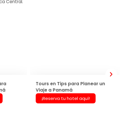
ca Central.
ara
Tours en Tips para Planear un
amá
Viaje a Panamá
¡Reserva tu hotel aquí!