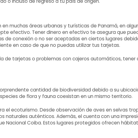
o o incluso de regreso a tu país de origen.
ún en muchas áreas urbanas y turísticas de Panamá, en alg
te efectivo. Tener dinero en efectivo te asegura que pueda
as de conexión o no ser aceptadas en ciertos lugares debid
iente en caso de que no puedas utilizar tus tarjetas.
 de tarjetas o problemas con cajeros automáticos, tener d
prendente cantidad de biodiversidad debido a su ubicació
species de flora y fauna coexistan en un mismo territorio.
el ecoturismo. Desde observación de aves en selvas tropi
nos naturales auténticos. Además, el cuenta con una impre
ue Nacional Coiba. Estos lugares protegidos ofrecen hábitat