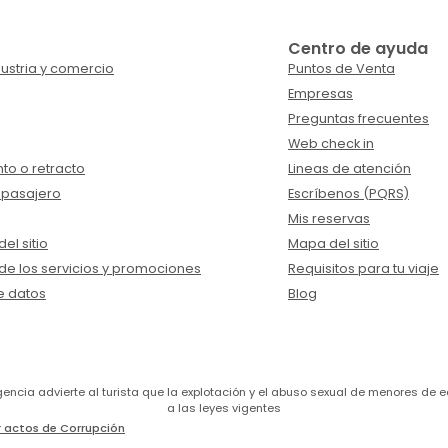
Centro de ayuda
ustria y comercio
Puntos de Venta
Empresas
Preguntas frecuentes
Web check in
to o retracto
Lineas de atención
 pasajero
Escríbenos (PQRS)
Mis reservas
el sitio
Mapa del sitio
de los servicios y promociones
Requisitos para tu viaje
e datos
Blog
a agencia advierte al turista que la explotación y el abuso sexual de menores 
a las leyes vigentes
 actos de Corrupción