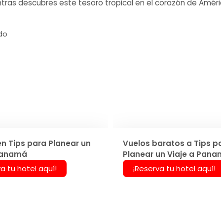
ntras descubres este tesoro tropical en el corazón de Améri
ndo
en Tips para Planear un
Vuelos baratos a Tips p
Panamá
Planear un Viaje a Pan
a tu hotel aquí!
¡Reserva tu hotel aquí!