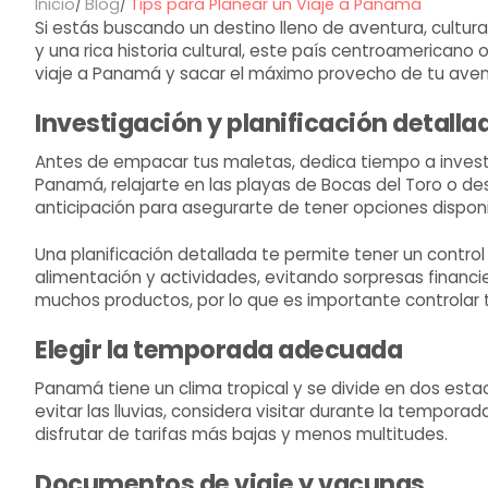
Inicio
Blog
Tips para Planear un Viaje a Panamá
Si estás buscando un destino lleno de aventura, cultu
y una rica historia cultural, este país centroamericano
viaje a Panamá y sacar el máximo provecho de tu aven
Investigación y planificación detalla
Antes de empacar tus maletas, dedica tiempo a investiga
Panamá, relajarte en las playas de Bocas del Toro o des
anticipación para asegurarte de tener opciones dispon
Una planificación detallada te permite tener un contro
alimentación y actividades, evitando sorpresas finan
muchos productos, por lo que es importante controlar 
Elegir la temporada adecuada
Panamá tiene un clima tropical y se divide en dos esta
evitar las lluvias, considera visitar durante la tempo
disfrutar de tarifas más bajas y menos multitudes.
Documentos de viaje y vacunas