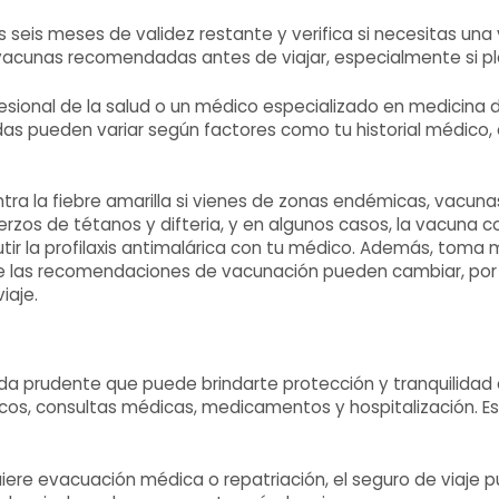
 seis meses de validez restante y verifica si necesitas un
acunas recomendadas antes de viajar, especialmente si plan
esional de la salud o un médico especializado en medicina d
s pueden variar según factores como tu historial médico, e
tra la fiebre amarilla si vienes de zonas endémicas, vacuna
s de tétanos y difteria, y en algunos casos, la vacuna contra
cutir la profilaxis antimalárica con tu médico. Además, to
ue las recomendaciones de vacunación pueden cambiar, por
iaje.
ida prudente que puede brindarte protección y tranquilidad
icos, consultas médicas, medicamentos y hospitalización. E
re evacuación médica o repatriación, el seguro de viaje p