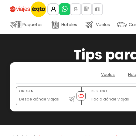
Paquetes
Hoteles
Vuelos
Car
Tips par
Vuelos
Hot
ORIGEN
DESTINO