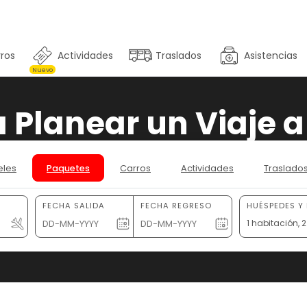
ros
Actividades
Traslados
Asistencias
Nuevo
a Planear un Viaje
eles
Paquetes
Carros
Actividades
Traslado
FECHA SALIDA
FECHA REGRESO
HUÉSPEDES Y
1 habitación,