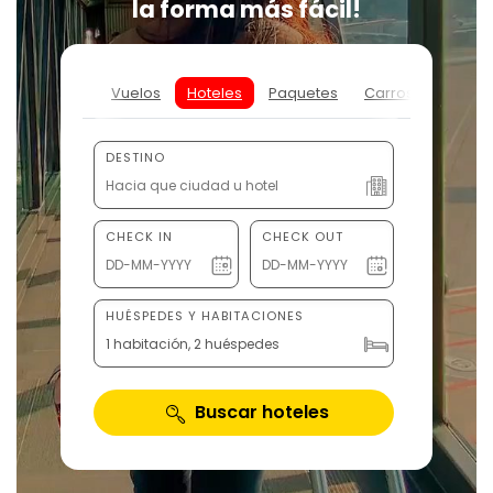
la forma más fácil!
Vuelos
Hoteles
Paquetes
Carros
Activi
DESTINO
CHECK IN
CHECK OUT
HUÉSPEDES Y HABITACIONES
1 habitación, 2 huéspedes
Buscar hoteles